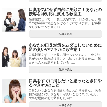
口臭を気にせず自然に笑顔に！あなたの
接客を神対応に変える救世主
接客業にとって、口臭は大敵です。 口が臭いと、相
手のお客様に迷惑をかけることになります。 お客様
からクレームが来るの...
記事を読む
あなたの口臭対策をムダにしないために
足の臭いやワキガにも注意！
口臭対策をず～っと長い間やっているのに、全く効
果がないと悩み続けることも珍しくありません。 毎
日きちんと歯磨きをしているし...
記事を読む
口臭をすぐに消したいと思ったときにや
るべき4つのこと
口臭はいつあなたを悩ませるかわかりません。 ある
朝の寝起きにいきなり口が臭いことに気づいたり、
大事な場面の前で緊張した時に...
記事を読む