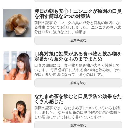
翌日の朝も安心！ニンニクが原因の口臭
を消す簡単な5つの対策法
前回の記事でニンニクの臭い成分と口臭の原因にな
る理由についてお話ししました。 ニンニクの臭い成
分は非常に強力な上に、歯磨き...
記事を読む
口臭対策に効果がある食べ物と飲み物を
定番から意外なものまでまとめ
口臭の原因には、食べ物と飲み物が大きく関係して
います。 毎日必ず口に入れる食べ物と飲み物、それ
が口が臭い原因になってしまうのは仕方...
記事を読む
なたまめ茶を飲むと口臭予防の効果をた
くさん感じた
前回の記事では、なたまめ茶についていろいろお話
ししました。 なたまめ茶の口臭予防の効果が素晴ら
しい理由について詳しく書いていますの...
記事を読む