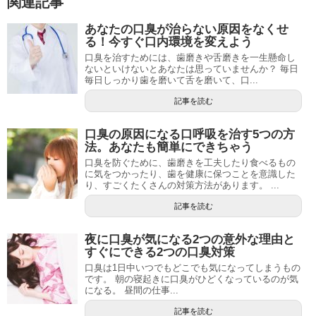
関連記事
あなたの口臭が治らない原因をなくせ
る！今すぐ口内環境を変えよう
口臭を治すためには、歯磨きや舌磨きを一生懸命し
ないといけないとあなたは思っていませんか？ 毎日
毎日しっかり歯を磨いて舌を磨いて、口...
記事を読む
口臭の原因になる口呼吸を治す5つの方
法。あなたも簡単にできちゃう
口臭を防ぐために、歯磨きを工夫したり食べるもの
に気をつかったり、歯を健康に保つことを意識した
り、すごくたくさんの対策方法があります。 ...
記事を読む
夜に口臭が気になる2つの意外な理由と
すぐにできる2つの口臭対策
口臭は1日中いつでもどこでも気になってしまうもの
です。 朝の寝起きに口臭がひどくなっているのが気
になる。 昼間の仕事...
記事を読む