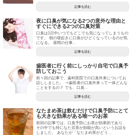
記事を読む
夜に口臭が気になる2つの意外な理由と
すぐにできる2つの口臭対策
口臭は1日中いつでもどこでも気になってしまうもの
です。 朝の寝起きに口臭がひどくなっているのが気
になる。 昼間の仕事...
記事を読む
歯医者に行く前にしっかり自宅で口臭予
防しておこう
前々回の記事で、歯科医院での口臭外来についてお
話ししました。 ⇒歯医者の口臭外来って一体どんな
ことをするの？ でも、口臭...
記事を読む
なたまめ茶は飲むだけで口臭予防にとて
も大きな効果がある唯一のお茶
前回の記事では、口臭予防にお茶が効果的であり、
その中でも特になた豆茶が効能が高いというお話を
しました。 あなたが「なたまめ茶がどう...