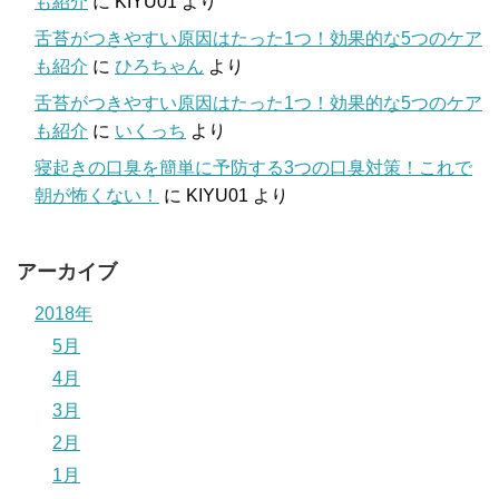
も紹介
に
KIYU01
より
舌苔がつきやすい原因はたった1つ！効果的な5つのケア
も紹介
に
ひろちゃん
より
舌苔がつきやすい原因はたった1つ！効果的な5つのケア
も紹介
に
いくっち
より
寝起きの口臭を簡単に予防する3つの口臭対策！これで
朝が怖くない！
に
KIYU01
より
アーカイブ
2018年
5月
4月
3月
2月
1月