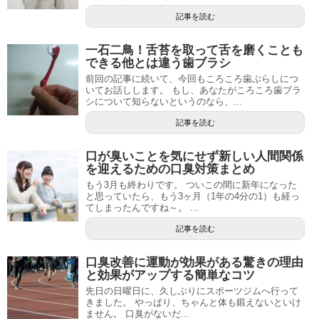
記事を読む
一石二鳥！舌苔を取って舌を磨くことも
できる他とは違う歯ブラシ
前回の記事に続いて、今回もころころ歯ぶらしにつ
いてお話しします。 もし、あなたがころころ歯ブラ
シについて知らないというのなら、...
記事を読む
口が臭いことを気にせず新しい人間関係
を迎えるための口臭対策まとめ
もう3月も終わりです。 ついこの間に新年になった
と思っていたら、もう3ヶ月（1年の4分の1）も経っ
てしまったんですね～。 ...
記事を読む
口臭改善に運動が効果がある驚きの理由
と効果がアップする簡単なコツ
先日の日曜日に、久しぶりにスポーツジムへ行って
きました。 やっぱり、ちゃんと体も鍛えないといけ
ません。 口臭がないだ...