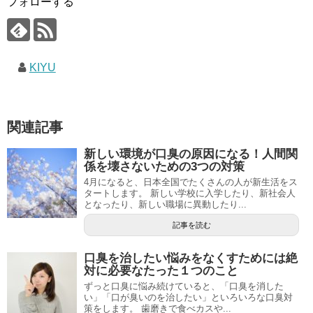
フォローする
KIYU
関連記事
新しい環境が口臭の原因になる！人間関
係を壊さないための3つの対策
4月になると、日本全国でたくさんの人が新生活をス
タートします。 新しい学校に入学したり、新社会人
となったり、新しい職場に異動したり...
記事を読む
口臭を治したい悩みをなくすためには絶
対に必要なたった１つのこと
ずっと口臭に悩み続けていると、「口臭を消した
い」「口が臭いのを治したい」といろいろな口臭対
策をします。 歯磨きで食べカスや...