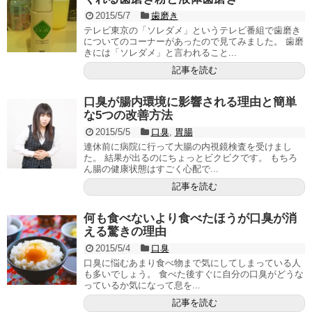
2015/5/7
歯磨き
テレビ東京の「ソレダメ」というテレビ番組で歯磨き
についてのコーナーがあったので見てみました。 歯磨
きには「ソレダメ」と言われること...
記事を読む
口臭が腸内環境に影響される理由と簡単
な5つの改善方法
2015/5/5
口臭
,
胃腸
連休前に病院に行って大腸の内視鏡検査を受けまし
た。 結果が出るのにちょっとビクビクです。 もちろ
ん腸の健康状態はすごく心配で...
記事を読む
何も食べないより食べたほうが口臭が消
える驚きの理由
2015/5/4
口臭
口臭に悩むあまり食べ物まで気にしてしまっている人
も多いでしょう。 食べた後すぐに自分の口臭がどうな
っているか気になって息を...
記事を読む