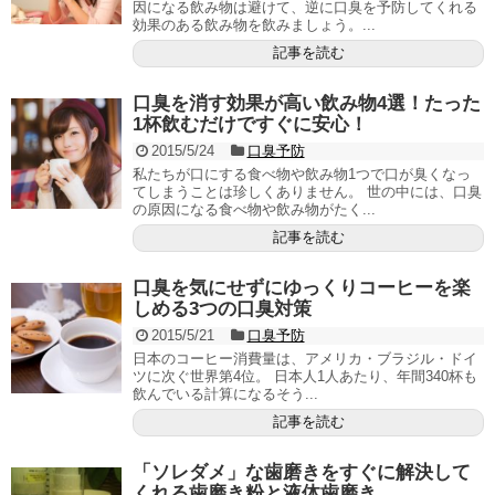
因になる飲み物は避けて、逆に口臭を予防してくれる
効果のある飲み物を飲みましょう。...
記事を読む
口臭を消す効果が高い飲み物4選！たった
1杯飲むだけですぐに安心！
2015/5/24
口臭予防
私たちが口にする食べ物や飲み物1つで口が臭くなっ
てしまうことは珍しくありません。 世の中には、口臭
の原因になる食べ物や飲み物がたく...
記事を読む
口臭を気にせずにゆっくりコーヒーを楽
しめる3つの口臭対策
2015/5/21
口臭予防
日本のコーヒー消費量は、アメリカ・ブラジル・ドイ
ツに次ぐ世界第4位。 日本人1人あたり、年間340杯も
飲んでいる計算になるそう...
記事を読む
「ソレダメ」な歯磨きをすぐに解決して
くれる歯磨き粉と液体歯磨き