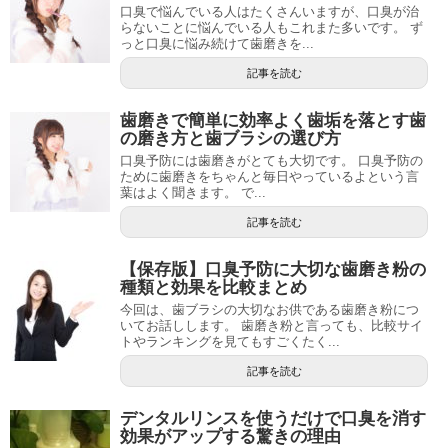
口臭で悩んでいる人はたくさんいますが、口臭が治
らないことに悩んでいる人もこれまた多いです。 ず
っと口臭に悩み続けて歯磨きを...
記事を読む
歯磨きで簡単に効率よく歯垢を落とす歯
の磨き方と歯ブラシの選び方
口臭予防には歯磨きがとても大切です。 口臭予防の
ために歯磨きをちゃんと毎日やっているよという言
葉はよく聞きます。 で...
記事を読む
【保存版】口臭予防に大切な歯磨き粉の
種類と効果を比較まとめ
今回は、歯ブラシの大切なお供である歯磨き粉につ
いてお話しします。 歯磨き粉と言っても、比較サイ
トやランキングを見てもすごくたく...
記事を読む
デンタルリンスを使うだけで口臭を消す
効果がアップする驚きの理由