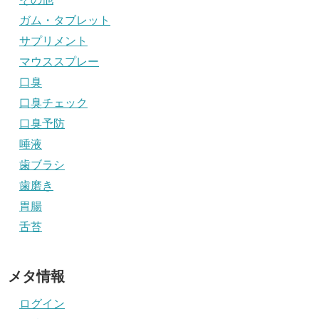
ガム・タブレット
サプリメント
マウススプレー
口臭
口臭チェック
口臭予防
唾液
歯ブラシ
歯磨き
胃腸
舌苔
メタ情報
ログイン