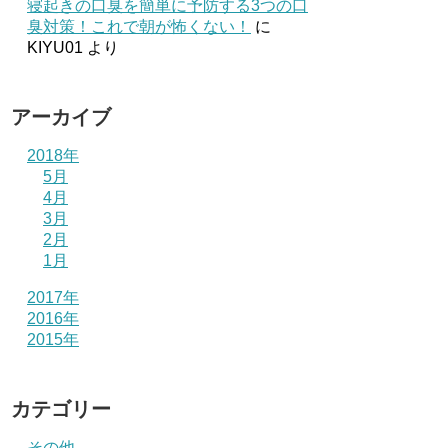
寝起きの口臭を簡単に予防する3つの口
臭対策！これで朝が怖くない！
に
KIYU01
より
アーカイブ
2018年
5月
4月
3月
2月
1月
2017年
2016年
2015年
カテゴリー
その他