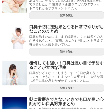
あなたは、今までにどんな口臭予防や口臭対策をし
てきましたか？ 歯磨き？舌磨き？ガムやタブレッ
ト？それともサプリメント？ たく...
記事を読む
口臭予防に逆効果となる日常でやりがち
なことのまとめ
口臭を治すためには、まず歯磨き。 これは多くの人
がそう思うこと。 実際、あなたも同じことを考えて
毎日せっせと歯を磨いてい...
記事を読む
後悔しても遅い！口臭は長い目で予防す
ることが大切な理由
口臭がひどくなってしまう、すごく口が臭くなって
しまう、そうなってしまったら大変です。 大切な話
し相手に臭い息をかがせてしまうことに...
記事を読む
朝に歯磨きできないときでも口が臭い心
配がない口臭対策まとめ