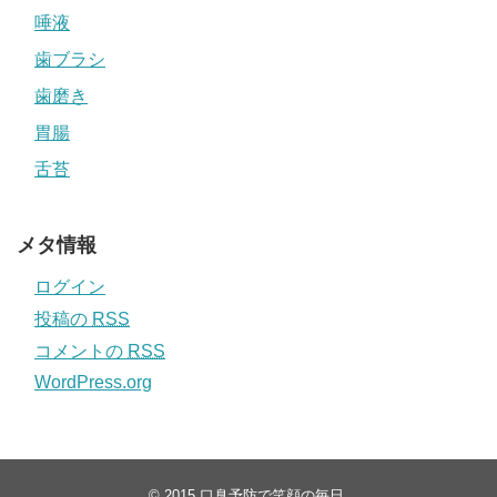
唾液
歯ブラシ
歯磨き
胃腸
舌苔
メタ情報
ログイン
投稿の
RSS
コメントの
RSS
WordPress.org
© 2015
口臭予防で笑顔の毎日
.