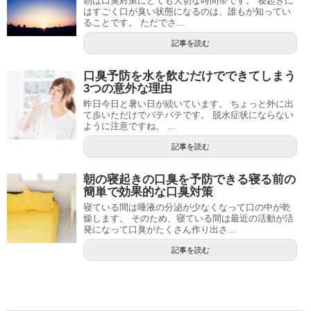
朝は口臭対策にとても大切な時間帯です。 寝起きに
はすごく口が臭い状態になるのは、誰もが知ってい
ることです。 ただでさ...
記事を読む
口臭予防を水を飲むだけでできてしまう
3つの意外な理由
昨日今日と暑い日が続いています。 ちょっと外に出
て歩いただけでバテバテです。 脱水症状にならない
ように注意ですね。 ...
記事を読む
朝の寝起きの口臭を予防できる寝る前の
簡単で効果的な口臭対策
寝ている間は唾液の分泌が少なくなって口の中が乾
燥します。 そのため、寝ている間は最近の活動が活
発になって口臭がたくさん作り出さ...
記事を読む