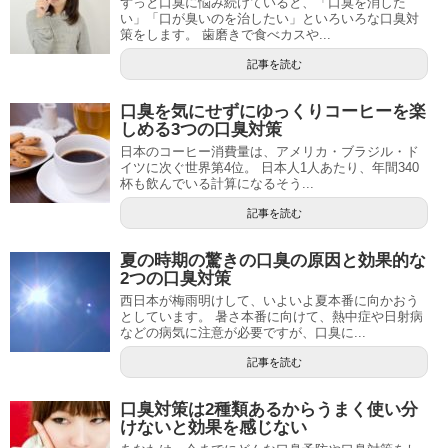
ずっと口臭に悩み続けていると、「口臭を消した
い」「口が臭いのを治したい」といろいろな口臭対
策をします。 歯磨きで食べカスや...
記事を読む
口臭を気にせずにゆっくりコーヒーを楽
しめる3つの口臭対策
日本のコーヒー消費量は、アメリカ・ブラジル・ド
イツに次ぐ世界第4位。 日本人1人あたり、年間340
杯も飲んでいる計算になるそう...
記事を読む
夏の時期の驚きの口臭の原因と効果的な
2つの口臭対策
西日本が梅雨明けして、いよいよ夏本番に向かおう
としています。 暑さ本番に向けて、熱中症や日射病
などの病気に注意が必要ですが、口臭に...
記事を読む
口臭対策は2種類あるからうまく使い分
けないと効果を感じない