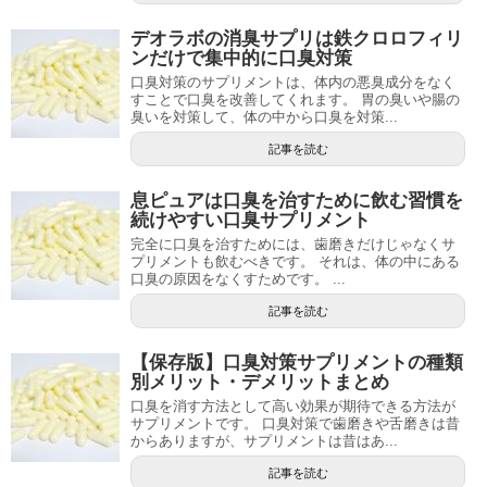
デオラボの消臭サプリは鉄クロロフィリ
ンだけで集中的に口臭対策
口臭対策のサプリメントは、体内の悪臭成分をなく
すことで口臭を改善してくれます。 胃の臭いや腸の
臭いを対策して、体の中から口臭を対策...
記事を読む
息ピュアは口臭を治すために飲む習慣を
続けやすい口臭サプリメント
完全に口臭を治すためには、歯磨きだけじゃなくサ
プリメントも飲むべきです。 それは、体の中にある
口臭の原因をなくすためです。 ...
記事を読む
【保存版】口臭対策サプリメントの種類
別メリット・デメリットまとめ
口臭を消す方法として高い効果が期待できる方法が
サプリメントです。 口臭対策で歯磨きや舌磨きは昔
からありますが、サプリメントは昔はあ...
記事を読む