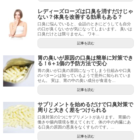
レディーズローズは口臭を消すだけじゃ
ない？体臭を改善する効果もある？
口臭に悩んでいると、会話のときにどうしても自分
の口が臭くないかが気になってしまいます。 臭いは
口臭だけとは限りません。 ワキ...
記事を読む
胃の臭いが原因の口臭は簡単に対策でき
る！6＋1個の予防方法で安心
胃の臭いが口臭の原因になってしまう仕組みや口臭
のパターンは知っているようで意外に知られていま
せん。 実は、胃の中の臭い成分が食道を...
記事を読む
サプリメントを始めるだけで口臭対策で
周りと大きく差をつけられる
口臭対策の1つにサプリメントがあります。 胃腸の
働きや腸内環境を整えてくれて、体の中の内臓にあ
る口臭の原因の悪臭をなくすものです。...
記事を読む