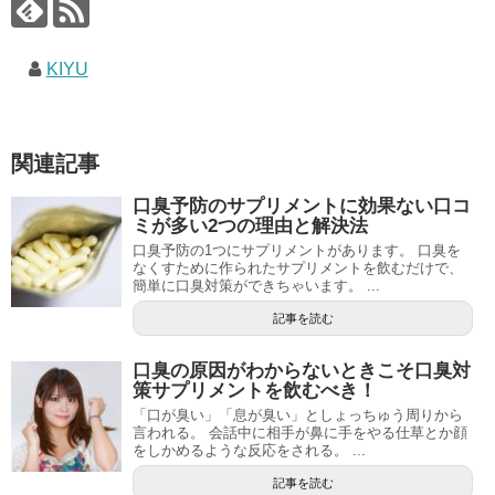
KIYU
関連記事
口臭予防のサプリメントに効果ない口コ
ミが多い2つの理由と解決法
口臭予防の1つにサプリメントがあります。 口臭を
なくすために作られたサプリメントを飲むだけで、
簡単に口臭対策ができちゃいます。 ...
記事を読む
口臭の原因がわからないときこそ口臭対
策サプリメントを飲むべき！
「口が臭い」「息が臭い」としょっちゅう周りから
言われる。 会話中に相手が鼻に手をやる仕草とか顔
をしかめるような反応をされる。 ...
記事を読む