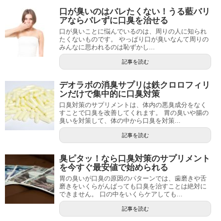
口が臭いのはバレたくない！うる藍バリ
アならバレずに口臭を治せる
口が臭いことに悩んでいるのは、周りの人に知られ
たくないものです。 やっぱり口が臭いなんて周りの
みんなに思われるのは恥ずかし...
記事を読む
デオラボの消臭サプリは鉄クロロフィリ
ンだけで集中的に口臭対策
口臭対策のサプリメントは、体内の悪臭成分をなく
すことで口臭を改善してくれます。 胃の臭いや腸の
臭いを対策して、体の中から口臭を対策...
記事を読む
臭ピタッ！なら口臭対策のサプリメント
を今すぐ最安値で始められる
胃の臭いが口臭の原因のパターンでは、歯磨きや舌
磨きをいくらがんばっても口臭を治すことは絶対に
できません。 口の中をいくらケアしても...
記事を読む