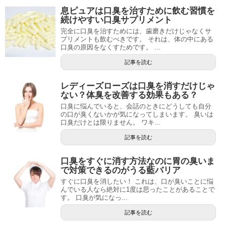
息ピュアは口臭を治すために飲む習慣を
続けやすい口臭サプリメント
完全に口臭を治すためには、歯磨きだけじゃなくサ
プリメントも飲むべきです。 それは、体の中にある
口臭の原因をなくすためです。 ...
記事を読む
レディーズローズは口臭を消すだけじゃ
ない？体臭を改善する効果もある？
口臭に悩んでいると、会話のときにどうしても自分
の口が臭くないかが気になってしまいます。 臭いは
口臭だけとは限りません。 ワキ...
記事を読む
口臭をすぐに消す方法なのに胃の臭いま
で対策できるのがうる藍バリア
すぐに口臭を消したい！ これは、口が臭いことに悩
んでいる人なら絶対に1度は思ったことがあることで
す。 口臭が気になっ...
記事を読む