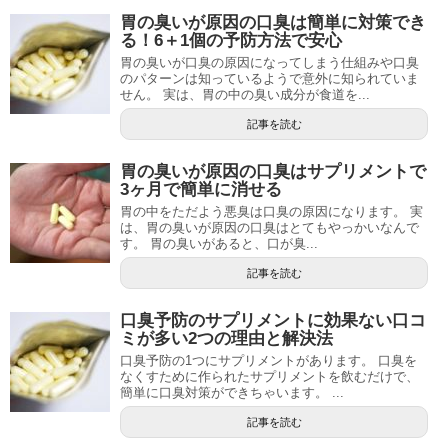
胃の臭いが原因の口臭は簡単に対策でき
る！6＋1個の予防方法で安心
胃の臭いが口臭の原因になってしまう仕組みや口臭
のパターンは知っているようで意外に知られていま
せん。 実は、胃の中の臭い成分が食道を...
記事を読む
胃の臭いが原因の口臭はサプリメントで
3ヶ月で簡単に消せる
胃の中をただよう悪臭は口臭の原因になります。 実
は、胃の臭いが原因の口臭はとてもやっかいなんで
す。 胃の臭いがあると、口が臭...
記事を読む
口臭予防のサプリメントに効果ない口コ
ミが多い2つの理由と解決法
口臭予防の1つにサプリメントがあります。 口臭を
なくすために作られたサプリメントを飲むだけで、
簡単に口臭対策ができちゃいます。 ...
記事を読む