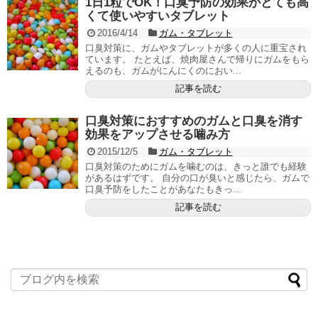
1日1粒でOK！口臭予防の効果がとても高
くて使いやすいタブレット
2016/4/14
ガム・タブレット
口臭対策に、ガムやタブレットが多くの人に重宝され
ています。 たとえば、焼肉屋さんで帰りにガムをもら
えるのも、ガムがにんにくのにおい...
記事を読む
口臭対策におすすめのガムと口臭を消す
効果をアップさせる噛み方
2015/12/5
ガム・タブレット
口臭対策のためにガムを噛むのは、きっと誰でも経験
があるはずです。 自分の口が臭いと感じたら、ガムで
口臭予防をしたことがあなたもきっ...
記事を読む