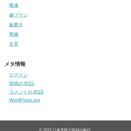
唾液
歯ブラシ
歯磨き
胃腸
舌苔
メタ情報
ログイン
投稿の
RSS
コメントの
RSS
WordPress.org
© 2015
口臭予防で笑顔の毎日
.