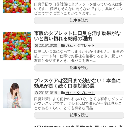
口臭予防や口臭対策にタブレットを使っている人は多
いです。 値段もそんなに高くないですし、薬局やコン
ビニですぐに買うことができます。...
記事を読む
市販のタブレットに口臭を消す効果がな
いと言い切れる納得の理由
2016/10/20
ガム・タブレット
口臭はいつ気になってしまうかわかりません。 食事の
後、デート前、仕事でお客様を接客するとき、親しい
友達と会話するとき、タバコを吸っ...
記事を読む
ブレスケアは翌日まで効かない！本当に
効果が長く続く口臭対策3選
2016/10/19
ガム・タブレット
口臭対策によく使われるもので、とても有名なグッズ
がブレスケアです。 テレビCMで誰もが一度は見たこ
とがあるくらい、とても有名な商品...
記事を読む