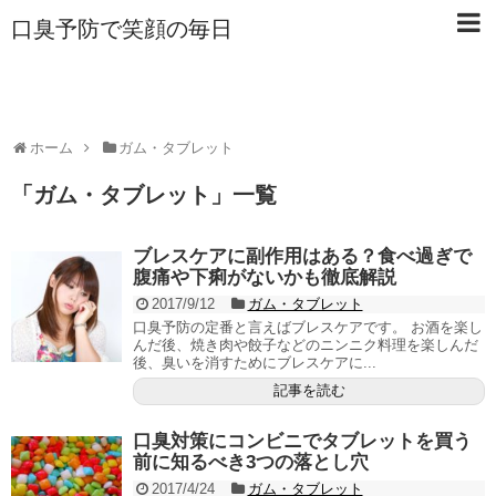
口臭予防で笑顔の毎日
ホーム
ガム・タブレット
「
ガム・タブレット
」
一覧
ブレスケアに副作用はある？食べ過ぎで
腹痛や下痢がないかも徹底解説
2017/9/12
ガム・タブレット
口臭予防の定番と言えばブレスケアです。 お酒を楽し
んだ後、焼き肉や餃子などのニンニク料理を楽しんだ
後、臭いを消すためにブレスケアに...
記事を読む
口臭対策にコンビニでタブレットを買う
前に知るべき3つの落とし穴
2017/4/24
ガム・タブレット